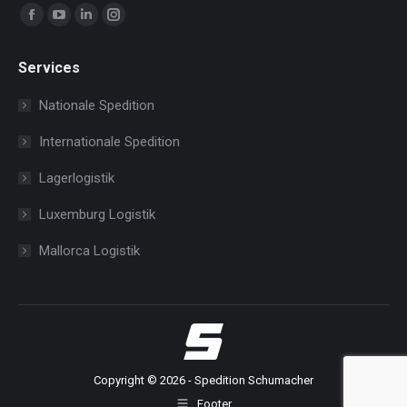
Finden Sie uns auf:
Facebook
YouTube
Linkedin
Instagram
page
page
page
page
Services
opens
opens
opens
opens
in
in
in
in
Nationale Spedition
new
new
new
new
Internationale Spedition
window
window
window
window
Lagerlogistik
Luxemburg Logistik
Mallorca Logistik
Copyright © 2026 - Spedition Schumacher
Footer