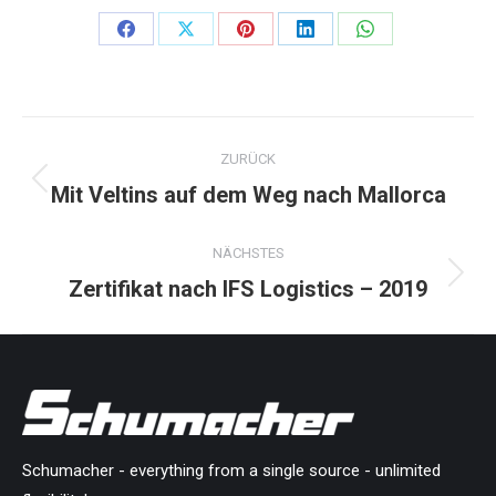
Share
Share
Share
Share
Share
on
on
on
on
on
Facebook
X
Pinterest
LinkedIn
WhatsApp
Kommentarnavigation
ZURÜCK
Mit Veltins auf dem Weg nach Mallorca
Vorheriger
Beitrag:
NÄCHSTES
Zertifikat nach IFS Logistics – 2019
Nächster
Beitrag:
Schumacher - everything from a single source - unlimited