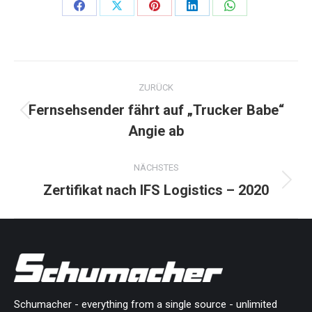
Share
Share
Share
Share
Share
on
on
on
on
on
Facebook
X
Pinterest
LinkedIn
WhatsApp
Kommentarnavigation
ZURÜCK
Fernsehsender fährt auf „Trucker Babe“
Vorheriger
Angie ab
Beitrag:
NÄCHSTES
Zertifikat nach IFS Logistics – 2020
Nächster
Beitrag:
Schumacher - everything from a single source - unlimited