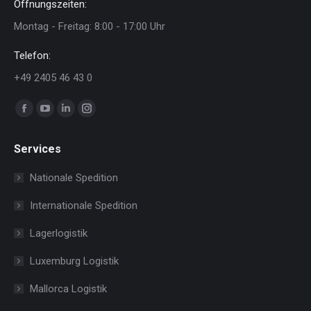
Öffnungszeiten:
Montag - Freitag: 8:00 - 17:00 Uhr
Telefon:
+49 2405 46 43 0
Finden Sie uns auf:
Facebook
YouTube
Linkedin
Instagram
page
page
page
page
Services
opens
opens
opens
opens
in
in
in
in
Nationale Spedition
new
new
new
new
Internationale Spedition
window
window
window
window
Lagerlogistik
Luxemburg Logistik
Mallorca Logistik