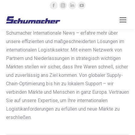
Facebook
Instagram
Linkedin
YouTube
page
page
page
page
opens
opens
opens
opens
in
in
in
in
Schumacher Internationale News – erfahre mehr über
new
new
new
new
unsere effizienten und maßgeschneiderten Lösungen im
window
window
window
window
internationalen Logistiksektor. Mit einem Netzwerk von
Partnern und Niederlassungen in strategisch wichtigen
Märkten stellen wir sicher, dass Ihre Waren schnell, sicher
und zuverlässig ans Ziel kommen. Von globaler Supply-
Chain-Optimierung bis hin zu lokalem Support – wir
verbinden Märkte und Menschen in ganz Europa. Vertrauen
Sie auf unsere Expertise, um Ihre internationalen
Logistikanforderungen zu erfüllen und neue Märkte zu
erschließen.