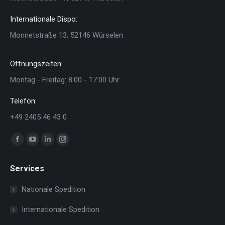
Internationale Dispo:
Monnetstraße 13, 52146 Würselen
Öffnungszeiten:
Montag - Freitag: 8:00 - 17:00 Uhr
Telefon:
+49 2405 46 43 0
Finden Sie uns auf:
Facebook
YouTube
Linkedin
Instagram
page
page
page
page
Services
opens
opens
opens
opens
in
in
in
in
Nationale Spedition
new
new
new
new
Internationale Spedition
window
window
window
window