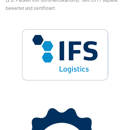
(z.B. Packen von Sortimentskartons)“ seit 2017 separat
bewertet und zertifiziert.