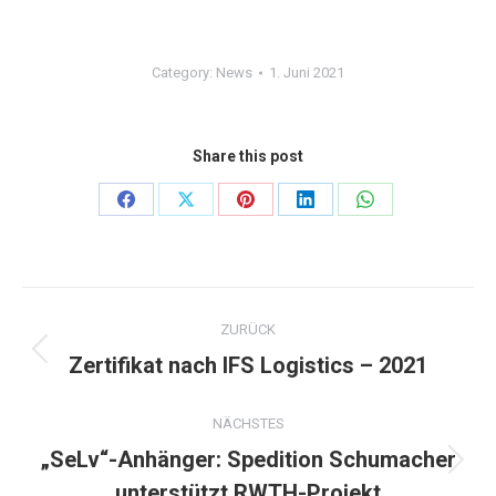
Category:
News
1. Juni 2021
Share this post
Share
Share
Share
Share
Share
on
on
on
on
on
Facebook
X
Pinterest
LinkedIn
WhatsApp
Kommentarnavigation
ZURÜCK
Zertifikat nach IFS Logistics – 2021
Vorheriger
Beitrag:
NÄCHSTES
„SeLv“-Anhänger: Spedition Schumacher
Nächster
unterstützt RWTH-Projekt