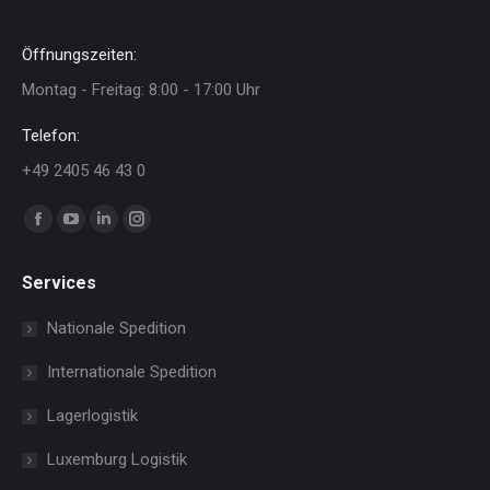
Öffnungszeiten:
Montag - Freitag: 8:00 - 17:00 Uhr
Telefon:
+49 2405 46 43 0
Finden Sie uns auf:
Facebook
YouTube
Linkedin
Instagram
page
page
page
page
Services
opens
opens
opens
opens
in
in
in
in
Nationale Spedition
new
new
new
new
Internationale Spedition
window
window
window
window
Lagerlogistik
Luxemburg Logistik