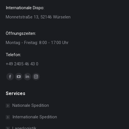
Internationale Dispo:
Monnetstraße 13, 52146 Würselen
Öffnungszeiten:
Montag - Freitag: 8:00 - 17:00 Uhr
Telefon:
+49 2405 46 43 0
Finden Sie uns auf:
Facebook
YouTube
Linkedin
Instagram
page
page
page
page
Services
opens
opens
opens
opens
in
in
in
in
Nationale Spedition
new
new
new
new
Internationale Spedition
window
window
window
window
Lagerlogistik